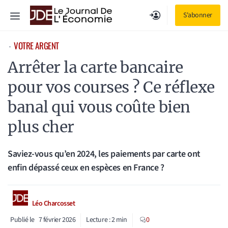
Aller
Menu
S'abonner
au
contenu
VOTRE ARGENT
⋅
Arrêter la carte bancaire
pour vos courses ? Ce réflexe
banal qui vous coûte bien
plus cher
Saviez-vous qu’en 2024, les paiements par carte ont
enfin dépassé ceux en espèces en France ?
Léo Charcosset
Publié le
7 février 2026
Lecture :
2
min
0