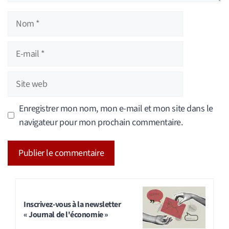
Nom
E-
mail
Site
web
Enregistrer mon nom, mon e-mail et mon site dans le
navigateur pour mon prochain commentaire.
A
l
t
Inscrivez-vous à la newsletter
« Journal de l'économie »
e