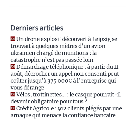
r
n
a
Derniers articles
t
i
Un drone explosif découvert à Leipzig se
v
trouvait à quelques mètres d’un avion
e
ukrainien chargé de munitions : la
:
catastrophe n’est pas passée loin
Démarchage téléphonique : à partir du 11
août, décrocher un appel non consenti peut
coûter jusqu’à 375 000€ à l’entreprise qui
vous dérange
Vélos, trottinettes… : le casque pourrait-il
devenir obligatoire pour tous ?
Crédit Agricole : 912 clients piégés par une
arnaque qui menace la confiance bancaire