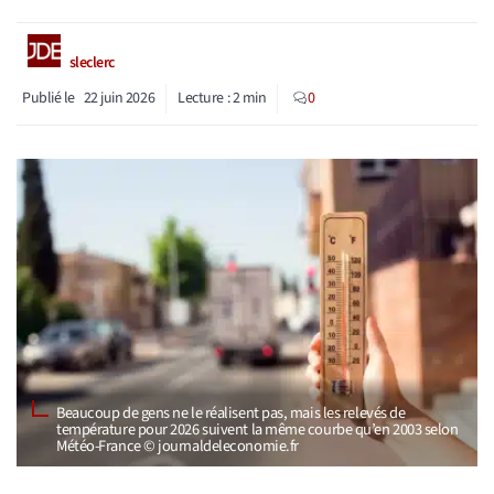
sleclerc
Publié le
22 juin 2026
Lecture :
2
min
0
Beaucoup de gens ne le réalisent pas, mais les relevés de
température pour 2026 suivent la même courbe qu’en 2003 selon
Météo-France © journaldeleconomie.fr