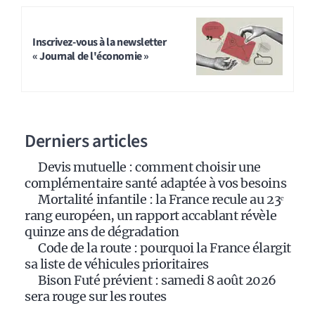
A
l
t
Inscrivez-vous à la newsletter
« Journal de l'économie »
e
r
n
a
Derniers articles
t
i
Devis mutuelle : comment choisir une
v
complémentaire santé adaptée à vos besoins
e
Mortalité infantile : la France recule au 23ᵉ
:
rang européen, un rapport accablant révèle
quinze ans de dégradation
Code de la route : pourquoi la France élargit
sa liste de véhicules prioritaires
Bison Futé prévient : samedi 8 août 2026
sera rouge sur les routes