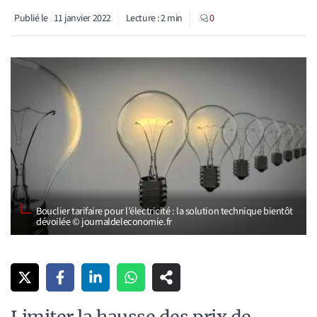
Publié le
11 janvier 2022
Lecture :
2
min
0
Bouclier tarifaire pour l’électricité : la solution technique bientôt
dévoilée © journaldeleconomie.fr
Limiter la hausse des prix de