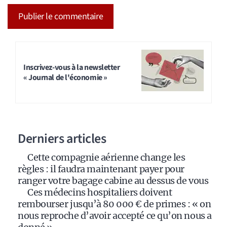
A
l
t
Inscrivez-vous à la newsletter
« Journal de l'économie »
e
r
n
a
Derniers articles
t
i
Cette compagnie aérienne change les
v
règles : il faudra maintenant payer pour
e
ranger votre bagage cabine au dessus de vous
:
Ces médecins hospitaliers doivent
rembourser jusqu’à 80 000 € de primes : « on
nous reproche d’avoir accepté ce qu’on nous a