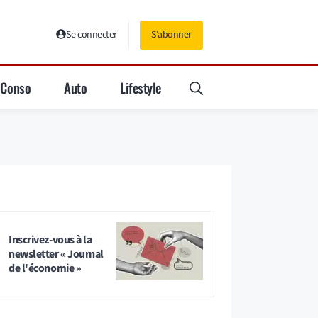
Se connecter
S'abonner
Conso
Auto
Lifestyle
Inscrivez-vous à la
newsletter « Journal
de l'économie »