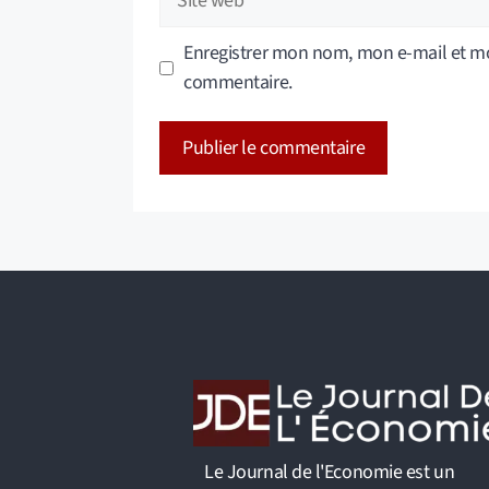
web
Enregistrer mon nom, mon e-mail et mo
commentaire.
A
l
t
e
r
n
a
t
i
v
Le Journal de l'Economie est un