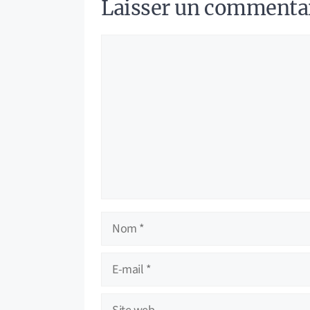
Laisser un commenta
Commentaire
Nom
E-
mail
Site