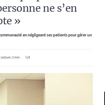
personne ne s’en
pte »
 communauté en négligeant ses patients pour gérer un
Lecture :
2
min
0