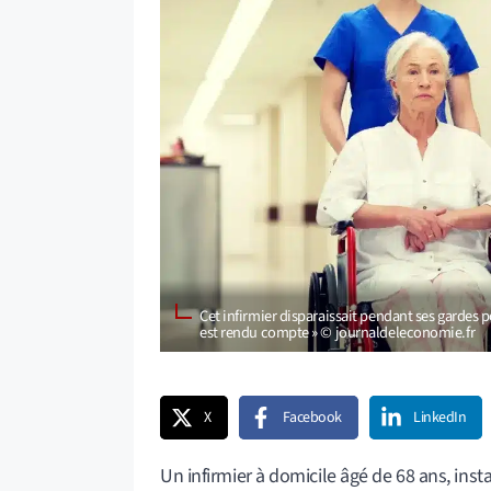
Cet infirmier disparaissait pendant ses gardes 
est rendu compte » © journaldeleconomie.fr
X
Facebook
LinkedIn
Un infirmier à domicile âgé de 68 ans, insta