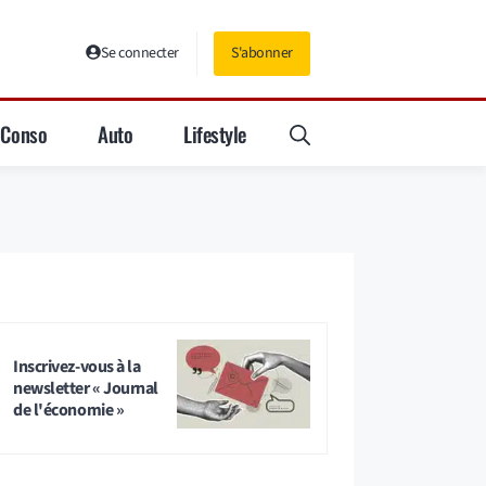
Se connecter
S'abonner
Conso
Auto
Lifestyle
Inscrivez-vous à la
newsletter « Journal
de l'économie »