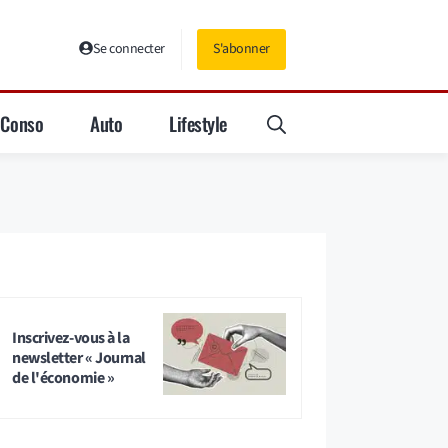
Se connecter
S'abonner
Conso
Auto
Lifestyle
Inscrivez-vous à la
newsletter « Journal
de l'économie »