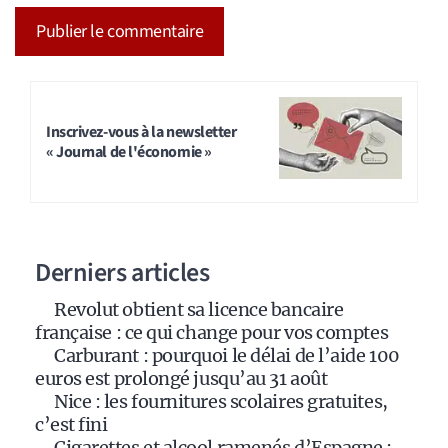
A
l
t
Inscrivez-vous à la newsletter
« Journal de l'économie »
e
r
n
a
Derniers articles
t
i
Revolut obtient sa licence bancaire
v
française : ce qui change pour vos comptes
e
Carburant : pourquoi le délai de l’aide 100
:
euros est prolongé jusqu’au 31 août
Nice : les fournitures scolaires gratuites,
c’est fini
Cigarettes et alcool ramenés d’Espagne :