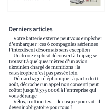
e
r
n
a
Derniers articles
t
i
Votre batterie externe peut vous empêcher
v
d’embarquer : ces 6 compagnies aériennes
e
l’interdisent désormais sans exception
:
Un drone explosif découvert à Leipzig se
trouvait à quelques mètres d’un avion
ukrainien chargé de munitions : la
catastrophe n’est pas passée loin
Démarchage téléphonique : à partir du 11
août, décrocher un appel non consenti peut
coûter jusqu’à 375 000€ à l’entreprise qui
vous dérange
Vélos, trottinettes… : le casque pourrait-il
devenir obligatoire pour tous ?