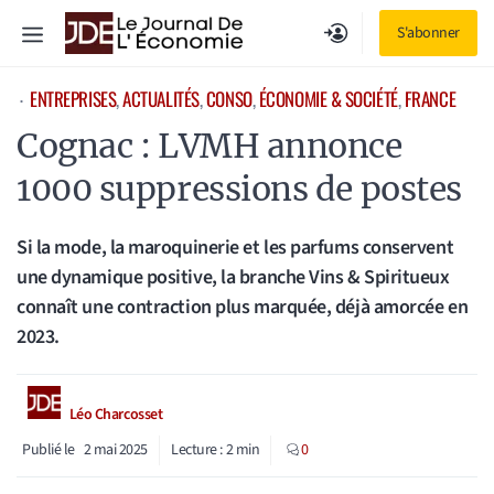
Aller
Menu
S'abonner
au
contenu
ENTREPRISES
, 
ACTUALITÉS
, 
CONSO
, 
ÉCONOMIE & SOCIÉTÉ
, 
FRANCE
⋅
Cognac : LVMH annonce
1000 suppressions de postes
Si la mode, la maroquinerie et les parfums conservent
une dynamique positive, la branche Vins & Spiritueux
connaît une contraction plus marquée, déjà amorcée en
2023.
Léo Charcosset
Publié le
2 mai 2025
Lecture :
2
min
0