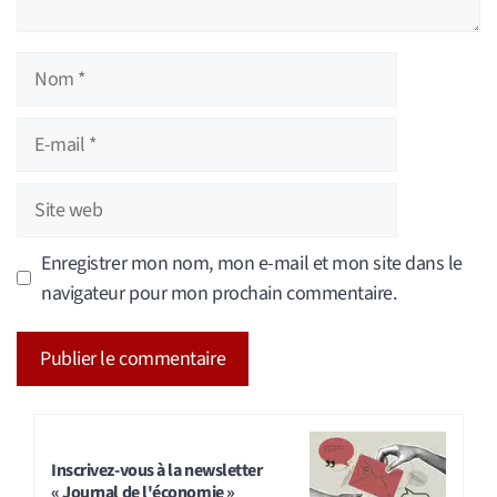
Nom
E-
mail
Site
web
Enregistrer mon nom, mon e-mail et mon site dans le
navigateur pour mon prochain commentaire.
A
l
t
Inscrivez-vous à la newsletter
« Journal de l'économie »