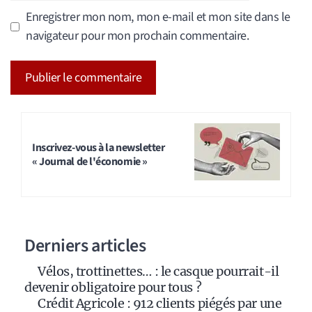
Enregistrer mon nom, mon e-mail et mon site dans le
navigateur pour mon prochain commentaire.
A
l
t
Inscrivez-vous à la newsletter
« Journal de l'économie »
e
r
n
a
Derniers articles
t
i
Vélos, trottinettes… : le casque pourrait-il
v
devenir obligatoire pour tous ?
e
Crédit Agricole : 912 clients piégés par une