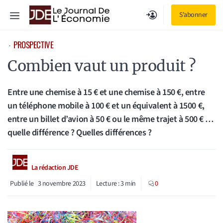
Aller
Menu
S'abonner
au
contenu
PROSPECTIVE
⋅
Combien vaut un produit ?
Entre une chemise à 15 € et une chemise à 150 €, entre
un téléphone mobile à 100 € et un équivalent à 1500 €,
entre un billet d’avion à 50 € ou le même trajet à 500 € …
quelle différence ? Quelles différences ?
La rédaction JDE
Publié le
3 novembre 2023
Lecture :
3
min
0