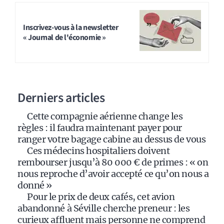
A
l
t
Inscrivez-vous à la newsletter
« Journal de l'économie »
e
r
n
a
Derniers articles
t
i
Cette compagnie aérienne change les
v
règles : il faudra maintenant payer pour
e
ranger votre bagage cabine au dessus de vous
:
Ces médecins hospitaliers doivent
rembourser jusqu’à 80 000 € de primes : « on
nous reproche d’avoir accepté ce qu’on nous a
donné »
Pour le prix de deux cafés, cet avion
abandonné à Séville cherche preneur : les
curieux affluent mais personne ne comprend