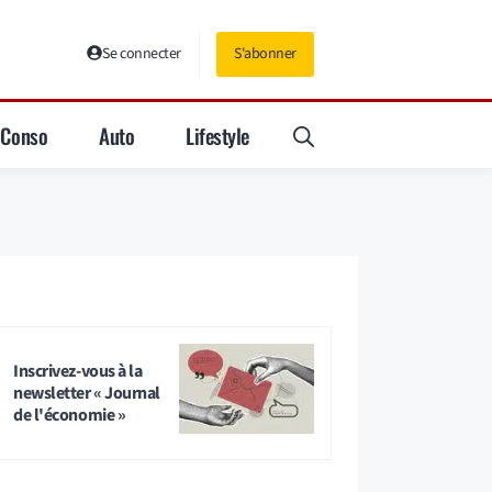
Se connecter
S'abonner
Conso
Auto
Lifestyle
Inscrivez-vous à la
newsletter « Journal
de l'économie »