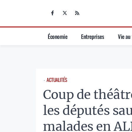
Aller
au
contenu
Économie
Entreprises
Vie au 
ACTUALITÉS
⋅
Coup de théâtr
les députés sa
malades en ALD