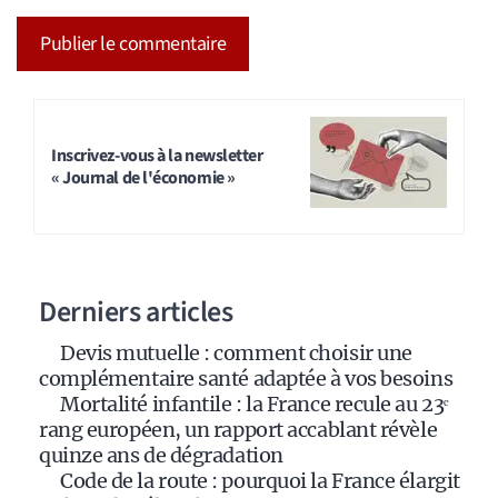
A
l
t
Inscrivez-vous à la newsletter
« Journal de l'économie »
e
r
n
a
Derniers articles
t
i
Devis mutuelle : comment choisir une
v
complémentaire santé adaptée à vos besoins
e
Mortalité infantile : la France recule au 23ᵉ
:
rang européen, un rapport accablant révèle
quinze ans de dégradation
Code de la route : pourquoi la France élargit