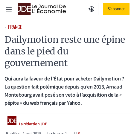
Aller
Menu
S'abonner
au
contenu
FRANCE
⋅
Dailymotion reste une épine
dans le pied du
gouvernement
Qui aura la faveur de l’État pour acheter Dailymotion ?
La question fait polémique depuis qu’en 2013, Arnaud
Montebourg avait posé son veto à l’acquisition de la «
pépite » du web français par Yahoo.
La rédaction JDE
Publié le
1 avril 2015
Lecture :
< 1
0