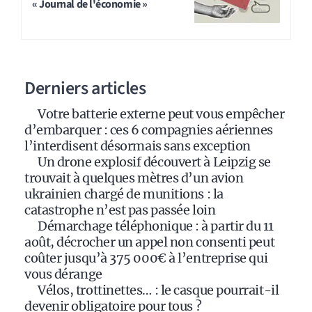
« Journal de l'économie »
e
r
n
a
Derniers articles
t
i
Votre batterie externe peut vous empêcher
v
d’embarquer : ces 6 compagnies aériennes
e
l’interdisent désormais sans exception
:
Un drone explosif découvert à Leipzig se
trouvait à quelques mètres d’un avion
ukrainien chargé de munitions : la
catastrophe n’est pas passée loin
Démarchage téléphonique : à partir du 11
août, décrocher un appel non consenti peut
coûter jusqu’à 375 000€ à l’entreprise qui
vous dérange
Vélos, trottinettes… : le casque pourrait-il
devenir obligatoire pour tous ?