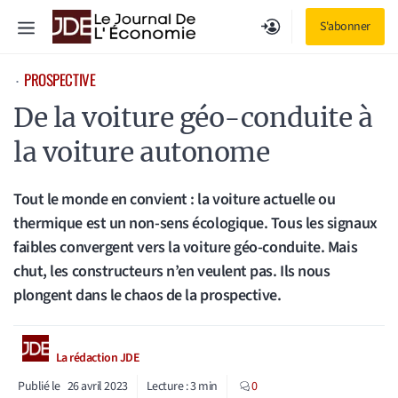
Aller
Menu
S'abonner
au
contenu
PROSPECTIVE
⋅
De la voiture géo-conduite à
la voiture autonome
Tout le monde en convient : la voiture actuelle ou
thermique est un non-sens écologique. Tous les signaux
faibles convergent vers la voiture géo-conduite. Mais
chut, les constructeurs n’en veulent pas. Ils nous
plongent dans le chaos de la prospective.
La rédaction JDE
Publié le
26 avril 2023
Lecture :
3
min
0