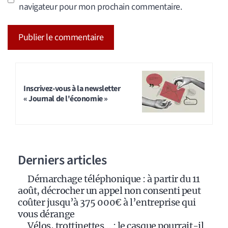
navigateur pour mon prochain commentaire.
A
l
t
Inscrivez-vous à la newsletter
« Journal de l'économie »
e
r
n
a
Derniers articles
t
i
Démarchage téléphonique : à partir du 11
v
août, décrocher un appel non consenti peut
e
coûter jusqu’à 375 000€ à l’entreprise qui
:
vous dérange
Vélos, trottinettes… : le casque pourrait-il