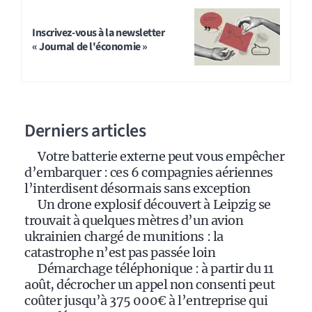
l
t
Inscrivez-vous à la newsletter
« Journal de l'économie »
e
r
n
a
Derniers articles
t
i
Votre batterie externe peut vous empêcher
v
d’embarquer : ces 6 compagnies aériennes
e
l’interdisent désormais sans exception
:
Un drone explosif découvert à Leipzig se
trouvait à quelques mètres d’un avion
ukrainien chargé de munitions : la
catastrophe n’est pas passée loin
Démarchage téléphonique : à partir du 11
août, décrocher un appel non consenti peut
coûter jusqu’à 375 000€ à l’entreprise qui