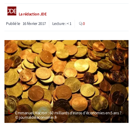
La rédaction JDE
Publié le
16 février 2017
Lecture :
< 1
0
Emmanuel Macron : 60 milliards d’euros d’économies en 5 ans ?
© journaldeleconomie.fr