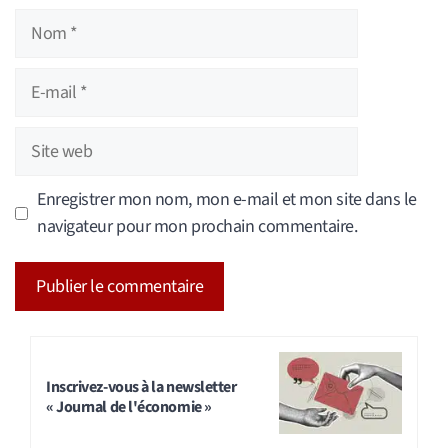
Nom
E-
mail
Site
web
Enregistrer mon nom, mon e-mail et mon site dans le
navigateur pour mon prochain commentaire.
A
l
t
Inscrivez-vous à la newsletter
« Journal de l'économie »
e
r