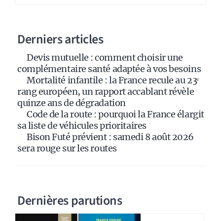
n
a
Derniers articles
t
i
Devis mutuelle : comment choisir une
v
complémentaire santé adaptée à vos besoins
e
Mortalité infantile : la France recule au 23ᵉ
:
rang européen, un rapport accablant révèle
quinze ans de dégradation
Code de la route : pourquoi la France élargit
sa liste de véhicules prioritaires
Bison Futé prévient : samedi 8 août 2026
sera rouge sur les routes
Dernières parutions