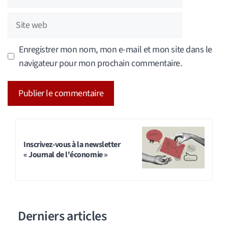
mail
Site
web
Enregistrer mon nom, mon e-mail et mon site dans le
navigateur pour mon prochain commentaire.
A
l
t
Inscrivez-vous à la newsletter
« Journal de l'économie »
e
r
n
a
Derniers articles
t
i