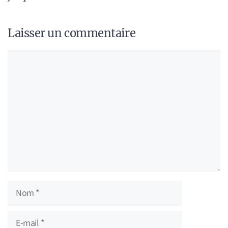
Laisser un commentaire
Commentaire
Nom
E-