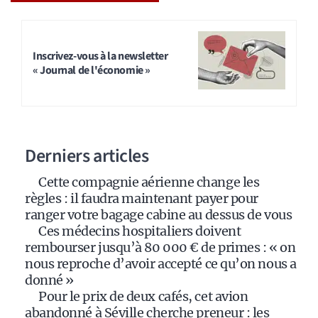
A
l
t
Inscrivez-vous à la newsletter
« Journal de l'économie »
e
r
n
a
Derniers articles
t
i
Cette compagnie aérienne change les
v
règles : il faudra maintenant payer pour
e
ranger votre bagage cabine au dessus de vous
:
Ces médecins hospitaliers doivent
rembourser jusqu’à 80 000 € de primes : « on
nous reproche d’avoir accepté ce qu’on nous a
donné »
Pour le prix de deux cafés, cet avion
abandonné à Séville cherche preneur : les