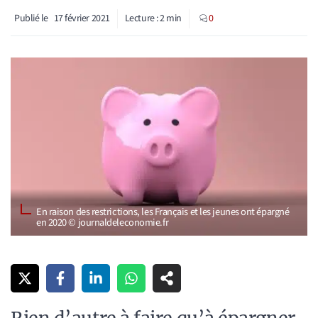
Publié le
17 février 2021
Lecture :
2
min
0
En raison des restrictions, les Français et les jeunes ont épargné
en 2020 © journaldeleconomie.fr
Rien d’autre à faire qu’à épargner