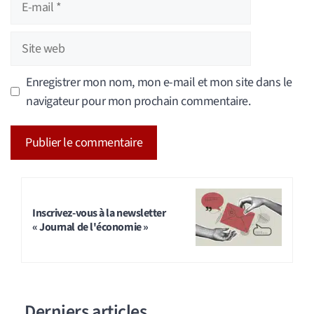
mail
Site
web
Enregistrer mon nom, mon e-mail et mon site dans le
navigateur pour mon prochain commentaire.
A
l
t
Inscrivez-vous à la newsletter
« Journal de l'économie »
e
r
n
a
Derniers articles
t