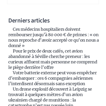
r
n
a
Derniers articles
t
i
Ces médecins hospitaliers doivent
v
rembourser jusqu’à 80 000 € de primes : « on
e
nous reproche d’avoir accepté ce qu’on nous a
:
donné »
Pour le prix de deux cafés, cet avion
abandonné à Séville cherche preneur : les
curieux affluent mais personne ne comprend
le piège derrière l’offre
Votre batterie externe peut vous empêcher
d’embarquer : ces 6 compagnies aériennes
l’interdisent désormais sans exception
Un drone explosif découvert à Leipzig se
trouvait à quelques mètres d’un avion
ukrainien chargé de munitions : la
catastrophe n’est pas passée loin