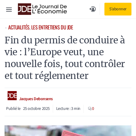
Aller
Menu
S'abonner
au
contenu
ACTUALITÉS
, 
LES ENTRETIENS DU JDE
⋅
Fin du permis de conduire à
vie : l’Europe veut, une
nouvelle fois, tout contrôler
et tout réglementer
Jacques Debonsens
Publié le
25 octobre 2025
Lecture :
3
min
0