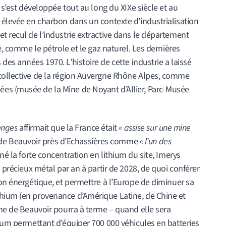
r s’est développée tout au long du XIXe siècle et au
 élevée en charbon dans un contexte d’industrialisation
t recul de l’industrie extractive dans le département
e, comme le pétrole et le gaz naturel. Les dernières
des années 1970. L’histoire de cette industrie a laissé
collective de la région Auvergne Rhône Alpes, comme
es (musée de la Mine de Noyant d’Allier, Parc-Musée
enges
affirmait que la France était
« assise sur une mine
e de Beauvoir près d’Echassières comme
« l’un des
é la forte concentration en lithium du site, Imerys
u précieux métal par an à partir de 2028, de quoi conférer
ion énergétique, et permettre à l’Europe de diminuer sa
hium (en provenance d’Amérique Latine, de Chine et
ine de Beauvoir pourra à terme – quand elle sera
hium permettant d’équiper 700 000 véhicules en batteries