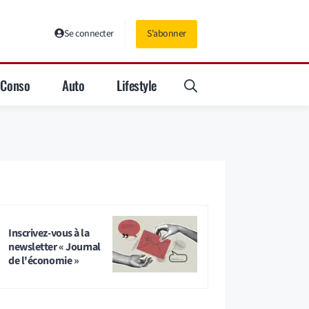
Se connecter
S'abonner
Conso
Auto
Lifestyle
Inscrivez-vous à la
newsletter « Journal
de l'économie »