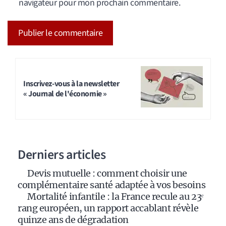
navigateur pour mon prochain commentaire.
A
l
t
Inscrivez-vous à la newsletter
« Journal de l'économie »
e
r
n
a
Derniers articles
t
i
Devis mutuelle : comment choisir une
v
complémentaire santé adaptée à vos besoins
e
Mortalité infantile : la France recule au 23ᵉ
:
rang européen, un rapport accablant révèle
quinze ans de dégradation