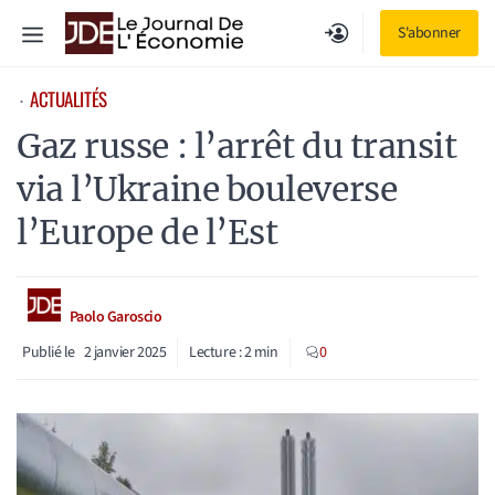
Aller
Menu
S'abonner
au
contenu
ACTUALITÉS
⋅
Gaz russe : l’arrêt du transit
via l’Ukraine bouleverse
l’Europe de l’Est
Paolo Garoscio
Publié le
2 janvier 2025
Lecture :
2
min
0