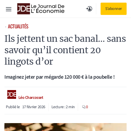
Aller
Menu
S'abonner
au
contenu
ACTUALITÉS
⋅
Ils jettent un sac banal… sans
savoir qu’il contient 20
lingots d’or
Imaginez jeter par mégarde 120 000 € à la poubelle !
Léo Charcosset
Publié le
17 février 2026
Lecture :
2
min
0