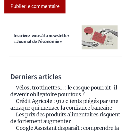
A
l
t
Inscrivez-vous à la newsletter
« Journal de l'économie »
e
r
n
a
Derniers articles
t
i
Vélos, trottinettes… : le casque pourrait-il
v
devenir obligatoire pour tous ?
e
Crédit Agricole : 912 clients piégés par une
:
arnaque qui menace la confiance bancaire
Les prix des produits alimentaires risquent
de fortement augmenter
Google Assistant disparaît : comprendre la