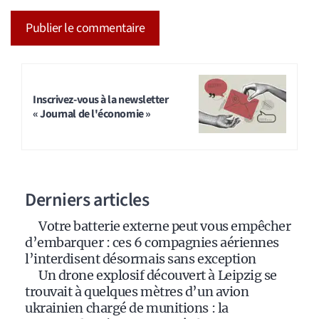
A
l
t
Inscrivez-vous à la newsletter
« Journal de l'économie »
e
r
n
a
Derniers articles
t
i
Votre batterie externe peut vous empêcher
v
d’embarquer : ces 6 compagnies aériennes
e
l’interdisent désormais sans exception
:
Un drone explosif découvert à Leipzig se
trouvait à quelques mètres d’un avion
ukrainien chargé de munitions : la