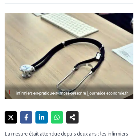
infirmiers-en-pratique-avancee-prescrire | journaldeleconomie.fr
La mesure était attendue depuis deux ans : les infirmiers