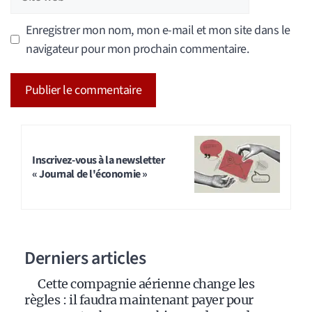
web
Enregistrer mon nom, mon e-mail et mon site dans le
navigateur pour mon prochain commentaire.
A
l
t
Inscrivez-vous à la newsletter
« Journal de l'économie »
e
r
n
a
Derniers articles
t
i
Cette compagnie aérienne change les
v
règles : il faudra maintenant payer pour
e