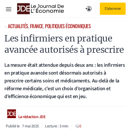
Aller
Menu
S'abonner
au
contenu
ACTUALITÉS
, 
FRANCE
, 
POLITIQUES ÉCONOMIQUES
⋅
Les infirmiers en pratique
avancée autorisés à prescrire
La mesure était attendue depuis deux ans : les infirmiers
en pratique avancée sont désormais autorisés à
prescrire certains soins et médicaments. Au-delà de la
réforme médicale, c’est un choix d’organisation et
d’efficience économique qui est en jeu.
La rédaction JDE
Publié le
7 mai 2025
Lecture :
3
min
0