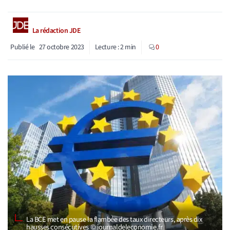
La rédaction JDE
Publié le
27 octobre 2023
Lecture :
2
min
0
La BCE met en pause la flambée des taux directeurs, après dix
hausses consécutives © journaldeleconomie.fr