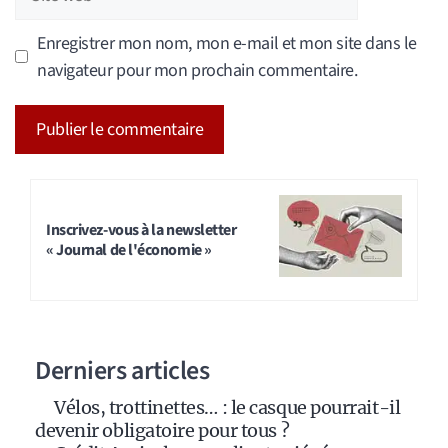
web
Enregistrer mon nom, mon e-mail et mon site dans le
navigateur pour mon prochain commentaire.
A
l
t
Inscrivez-vous à la newsletter
« Journal de l'économie »
e
r
n
a
Derniers articles
t
i
Vélos, trottinettes… : le casque pourrait-il
v
devenir obligatoire pour tous ?
e