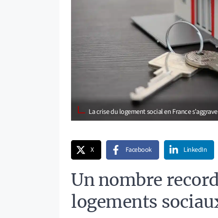
La crise du logement social en France s’aggrav
X
Facebook
LinkedIn
Un nombre record
logements sociau