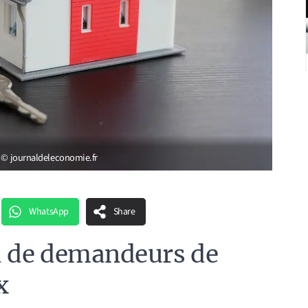
e © journaldeleconomie.fr
WhatsApp
Share
 de demandeurs de
x