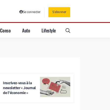
Se connecter
S'abonner
Conso
Auto
Lifestyle
Inscrivez-vous à la
newsletter « Journal
de l'économie »