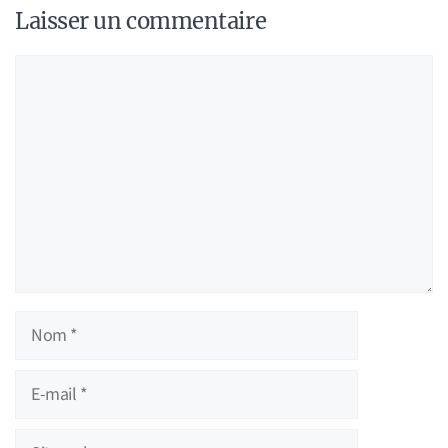
Laisser un commentaire
Commentaire
Nom
E-
mail
Site