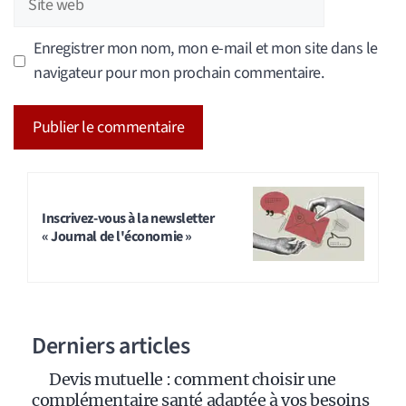
web
Enregistrer mon nom, mon e-mail et mon site dans le
navigateur pour mon prochain commentaire.
A
l
t
Inscrivez-vous à la newsletter
« Journal de l'économie »
e
r
n
a
Derniers articles
t
i
Devis mutuelle : comment choisir une
v
complémentaire santé adaptée à vos besoins