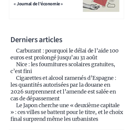
« Journal de l'économie »
e
r
n
a
Derniers articles
t
i
Carburant : pourquoi le délai de l’aide 100
v
euros est prolongé jusqu’au 31 août
e
Nice : les fournitures scolaires gratuites,
:
c’est fini
Cigarettes et alcool ramenés d’Espagne :
les quantités autorisées par la douane en
2026 surprennent et l’amende est salée en
cas de dépassement
Le Japon cherche une « deuxième capitale
» : ces villes se battent pour le titre, et le choix
final surprend même les urbanistes