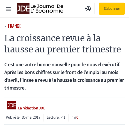
Aller
Menu
S'abonner
au
contenu
FRANCE
⋅
La croissance revue à la
hausse au premier trimestre
C’est une autre bonne nouvelle pour le nouvel exécutif.
Après les bons chiffres sur le front de l’emploi au mois
d’avril, l’Insee a revu à la hausse la croissance au premier
trimestre.
La rédaction JDE
Publié le
30 mai 2017
Lecture :
< 1
0