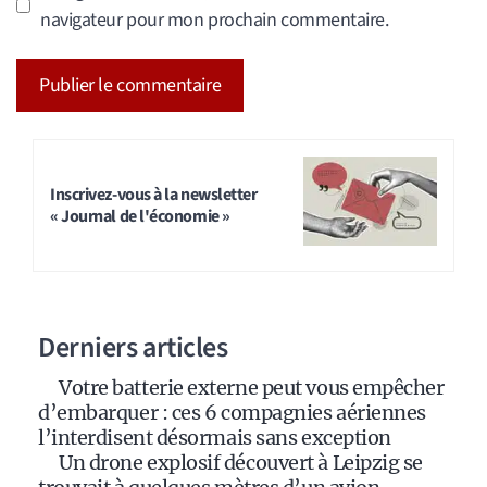
navigateur pour mon prochain commentaire.
A
l
t
Inscrivez-vous à la newsletter
« Journal de l'économie »
e
r
n
a
Derniers articles
t
i
Votre batterie externe peut vous empêcher
v
d’embarquer : ces 6 compagnies aériennes
e
l’interdisent désormais sans exception
:
Un drone explosif découvert à Leipzig se