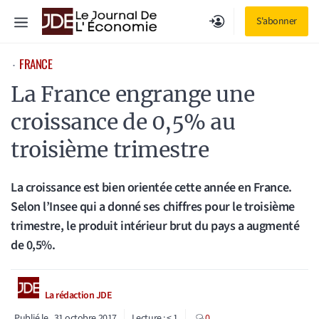
Aller
Menu
S'abonner
au
contenu
FRANCE
⋅
La France engrange une
croissance de 0,5% au
troisième trimestre
La croissance est bien orientée cette année en France.
Selon l’Insee qui a donné ses chiffres pour le troisième
trimestre, le produit intérieur brut du pays a augmenté
de 0,5%.
La rédaction JDE
Publié le
31 octobre 2017
Lecture :
< 1
0