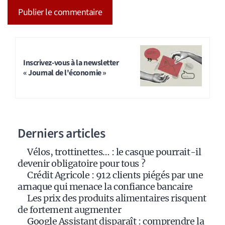
A
l
t
Inscrivez-vous à la newsletter
« Journal de l'économie »
e
r
n
a
Derniers articles
t
i
Vélos, trottinettes… : le casque pourrait-il
v
devenir obligatoire pour tous ?
e
Crédit Agricole : 912 clients piégés par une
:
arnaque qui menace la confiance bancaire
Les prix des produits alimentaires risquent
de fortement augmenter
Google Assistant disparaît : comprendre la