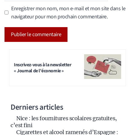
Enregistrer mon nom, mon e-mail et mon site dans le
navigateur pour mon prochain commentaire.
A
l
t
Inscrivez-vous à la newsletter
« Journal de l'économie »
e
r
n
a
Derniers articles
t
i
Nice : les fournitures scolaires gratuites,
v
c’est fini
e
Cigarettes et alcool ramenés d’Espagne :