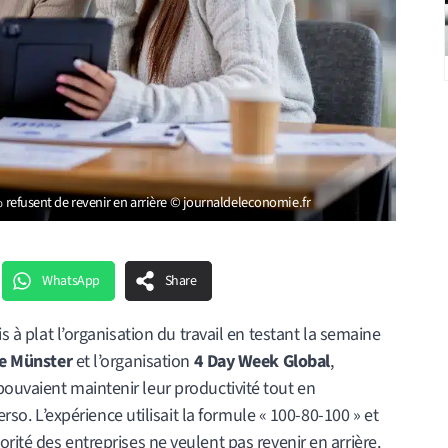
% refusent de revenir en arrière © journaldeleconomie.fr
WhatsApp
Share
is à plat l’organisation du travail en testant la semaine
de Münster
et l’organisation
4 Day Week Global
,
ses pouvaient maintenir leur productivité tout en
erso. L’expérience utilisait la formule « 100-80-100 » et
rité des entreprises ne veulent pas revenir en arrière.