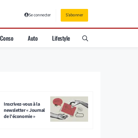
Se connecter
S'abonner
Conso
Auto
Lifestyle
Inscrivez-vous à la
newsletter « Journal
de l'économie »