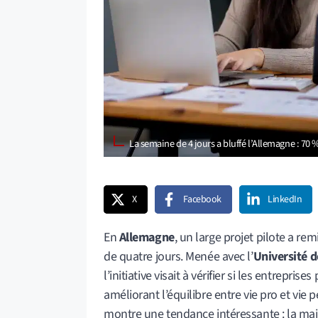
La semaine de 4 jours a bluffé l’Allemagne : 70 
X
Facebook
LinkedIn
En
Allemagne
, un large projet pilote a rem
de quatre jours. Menée avec l’
Université 
l’initiative visait à vérifier si les entrepri
améliorant l’équilibre entre vie pro et vie p
montre une tendance intéressante : la majo