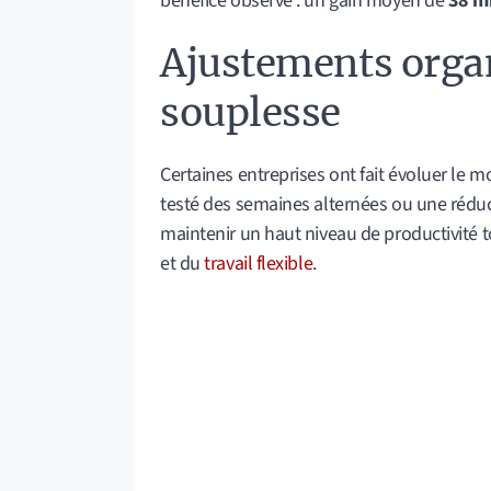
bénéfice observé : un gain moyen de
38 m
Ajustements organ
souplesse
Certaines entreprises ont fait évoluer le m
testé des semaines alternées ou une réduc
maintenir un haut niveau de productivité t
et du
travail flexible
.