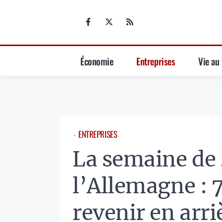
Aller
au
contenu
Économie
Entreprises
Vie au 
ENTREPRISES
⋅
La semaine de 4
l’Allemagne : 
revenir en arri