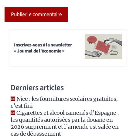
A
l
t
Inscrivez-vous à la newsletter
« Journal de l'économie »
e
r
n
a
Derniers articles
t
i
Nice : les fournitures scolaires gratuites,
v
c’est fini
e
Cigarettes et alcool ramenés d’Espagne :
:
les quantités autorisées par la douane en
2026 surprennent et l’amende est salée en
cas de dépassement