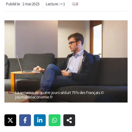
Publié le
2 mai 2023
Lecture :
< 1
0
La semaine de quatre jours séduit 75% des Français ©
journaldeleconomie.fr