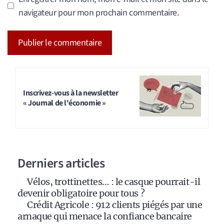
navigateur pour mon prochain commentaire.
A
l
t
Inscrivez-vous à la newsletter
« Journal de l'économie »
e
r
n
a
Derniers articles
t
i
Vélos, trottinettes… : le casque pourrait-il
v
devenir obligatoire pour tous ?
e
Crédit Agricole : 912 clients piégés par une
:
arnaque qui menace la confiance bancaire