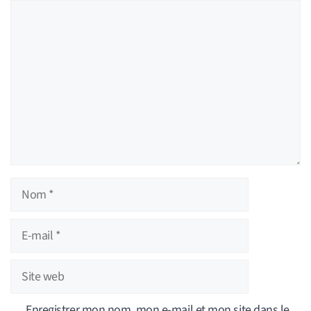
Commentaire
Nom
E-
mail
Site
web
Enregistrer mon nom, mon e-mail et mon site dans le