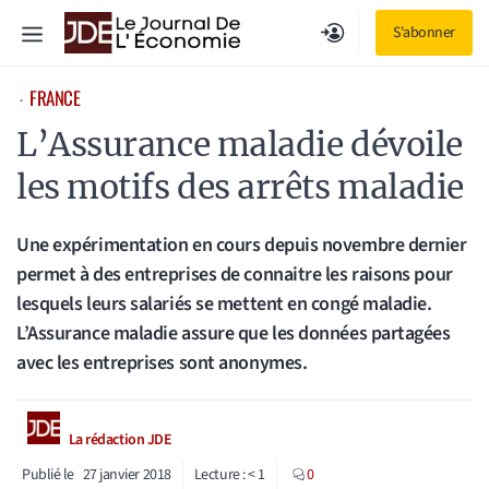
Aller
Menu
S'abonner
au
contenu
FRANCE
⋅
L’Assurance maladie dévoile
les motifs des arrêts maladie
Une expérimentation en cours depuis novembre dernier
permet à des entreprises de connaitre les raisons pour
lesquels leurs salariés se mettent en congé maladie.
L’Assurance maladie assure que les données partagées
avec les entreprises sont anonymes.
La rédaction JDE
Publié le
27 janvier 2018
Lecture :
< 1
0