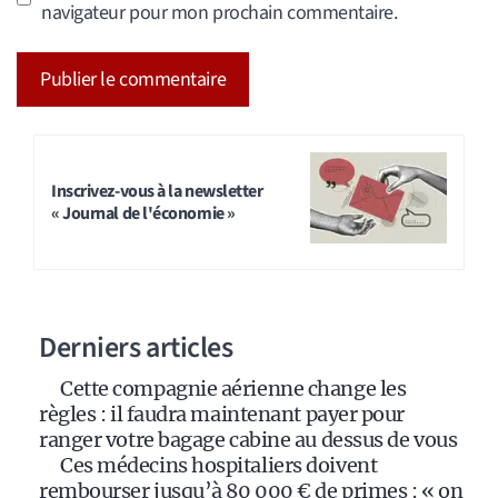
navigateur pour mon prochain commentaire.
A
l
t
Inscrivez-vous à la newsletter
« Journal de l'économie »
e
r
n
a
Derniers articles
t
i
Cette compagnie aérienne change les
v
règles : il faudra maintenant payer pour
e
ranger votre bagage cabine au dessus de vous
:
Ces médecins hospitaliers doivent
rembourser jusqu’à 80 000 € de primes : « on