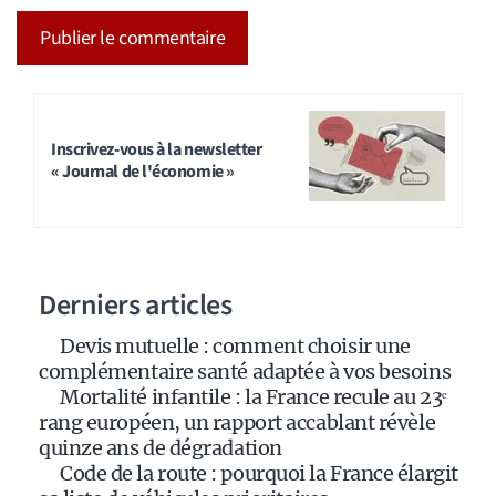
A
l
t
Inscrivez-vous à la newsletter
« Journal de l'économie »
e
r
n
a
Derniers articles
t
i
Devis mutuelle : comment choisir une
v
complémentaire santé adaptée à vos besoins
e
Mortalité infantile : la France recule au 23ᵉ
:
rang européen, un rapport accablant révèle
quinze ans de dégradation
Code de la route : pourquoi la France élargit