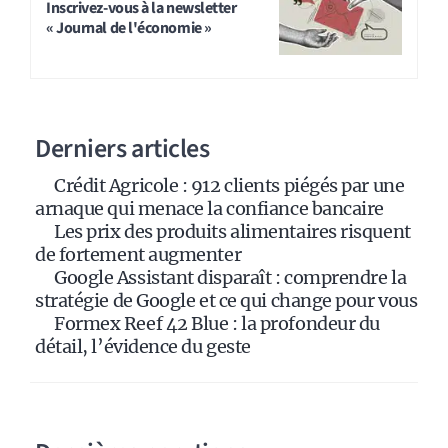
t
Inscrivez-vous à la newsletter
« Journal de l'économie »
e
r
n
a
Derniers articles
t
i
Crédit Agricole : 912 clients piégés par une
v
arnaque qui menace la confiance bancaire
e
Les prix des produits alimentaires risquent
:
de fortement augmenter
Google Assistant disparaît : comprendre la
stratégie de Google et ce qui change pour vous
Formex Reef 42 Blue : la profondeur du
détail, l’évidence du geste