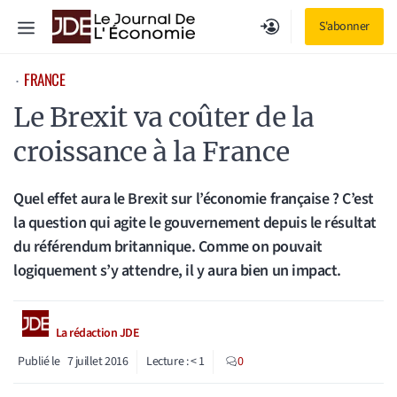
Aller
Menu
S'abonner
au
contenu
FRANCE
⋅
Le Brexit va coûter de la
croissance à la France
Quel effet aura le Brexit sur l’économie française ? C’est
la question qui agite le gouvernement depuis le résultat
du référendum britannique. Comme on pouvait
logiquement s’y attendre, il y aura bien un impact.
La rédaction JDE
Publié le
7 juillet 2016
Lecture :
< 1
0