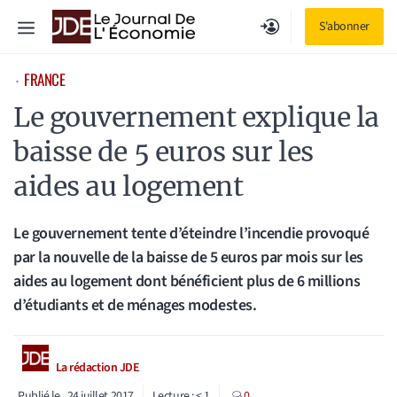
Aller
Menu
S'abonner
au
contenu
FRANCE
⋅
Le gouvernement explique la
baisse de 5 euros sur les
aides au logement
Le gouvernement tente d’éteindre l’incendie provoqué
par la nouvelle de la baisse de 5 euros par mois sur les
aides au logement dont bénéficient plus de 6 millions
d’étudiants et de ménages modestes.
La rédaction JDE
Publié le
24 juillet 2017
Lecture :
< 1
0