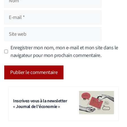
E-
mail
Site
web
Enregistrer mon nom, mon e-mail et mon site dans le
navigateur pour mon prochain commentaire.
A
l
t
Inscrivez-vous à la newsletter
« Journal de l'économie »
e
r
n