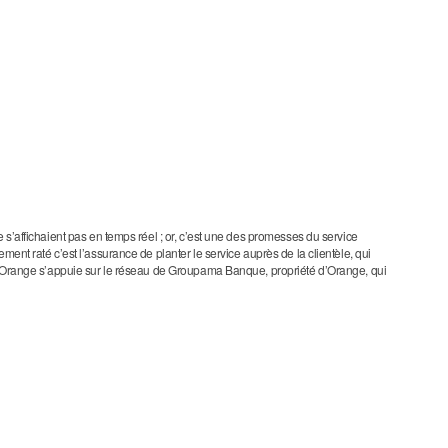
 s’affichaient pas en temps réel ; or, c’est une des promesses du service
ment raté c’est l’assurance de planter le service auprès de la clientèle, qui
e. Orange s’appuie sur le réseau de Groupama Banque, propriété d’Orange, qui