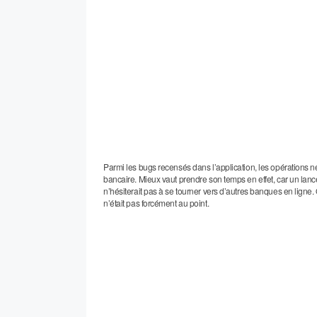
Parmi les bugs recensés dans l’application, les opérations ne
bancaire. Mieux vaut prendre son temps en effet, car un lance
n’hésiterait pas à se tourner vers d’autres banques en lign
n’était pas forcément au point.