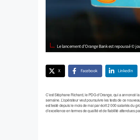
Le lancement d’Orange Bank est repoussé © jo
X
Facebook
LinkedIn
C’est Stéphane Richard, le PDG d’Orange, qui a annoncé la 
semaine. L’opérateur veut poursuivre les tests de ce nouveau 
est testé depuis le mois de mai par écrit 2 000 salariés du gr
d’excellence en termes de qualité et de fiabilité attendues pa