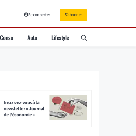
Se connecter
S'abonner
Conso
Auto
Lifestyle
Inscrivez-vous à la
newsletter « Journal
de l'économie »