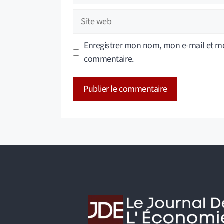
Site
web
Enregistrer mon nom, mon e-mail et mo
commentaire.
A
l
t
e
r
n
a
t
i