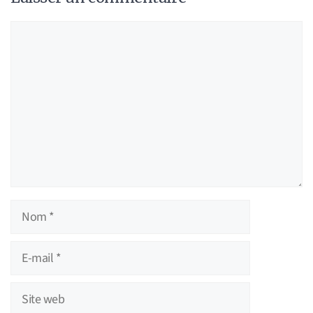
Commentaire
Nom
E-
mail
Site
web