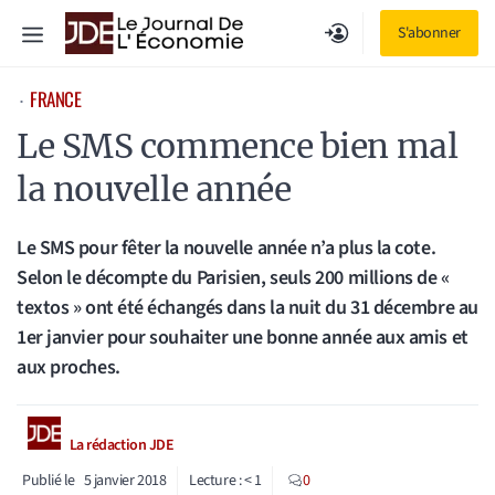
Aller
Menu
S'abonner
au
contenu
FRANCE
⋅
Le SMS commence bien mal
la nouvelle année
Le SMS pour fêter la nouvelle année n’a plus la cote.
Selon le décompte du Parisien, seuls 200 millions de «
textos » ont été échangés dans la nuit du 31 décembre au
1er janvier pour souhaiter une bonne année aux amis et
aux proches.
La rédaction JDE
Publié le
5 janvier 2018
Lecture :
< 1
0