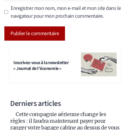
Enregistrer mon nom, mon e-mail et mon site dans le
navigateur pour mon prochain commentaire.
A
l
t
Inscrivez-vous à la newsletter
« Journal de l'économie »
e
r
n
a
Derniers articles
t
i
Cette compagnie aérienne change les
v
règles : il faudra maintenant payer pour
e
ranger votre bagage cabine au dessus de vous