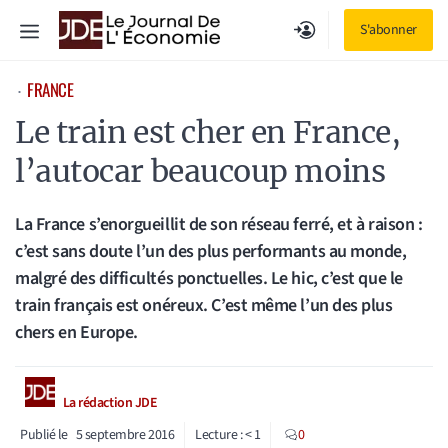
Aller
Menu
S'abonner
au
contenu
FRANCE
⋅
Le train est cher en France,
l’autocar beaucoup moins
La France s’enorgueillit de son réseau ferré, et à raison :
c’est sans doute l’un des plus performants au monde,
malgré des difficultés ponctuelles. Le hic, c’est que le
train français est onéreux. C’est même l’un des plus
chers en Europe.
La rédaction JDE
Publié le
5 septembre 2016
Lecture :
< 1
0