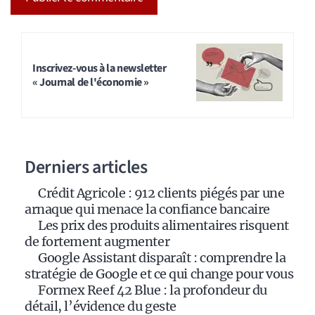
A
l
t
Inscrivez-vous à la newsletter
« Journal de l'économie »
e
r
n
a
Derniers articles
t
i
Crédit Agricole : 912 clients piégés par une
v
arnaque qui menace la confiance bancaire
e
Les prix des produits alimentaires risquent
:
de fortement augmenter
Google Assistant disparaît : comprendre la
stratégie de Google et ce qui change pour vous
Formex Reef 42 Blue : la profondeur du
détail, l’évidence du geste