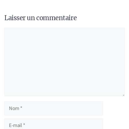
Laisser un commentaire
Commentaire
Nom
E-