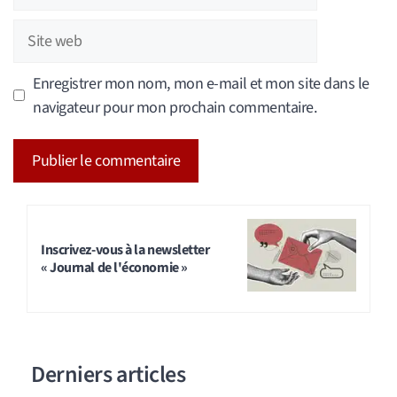
mail
Site
web
Enregistrer mon nom, mon e-mail et mon site dans le
navigateur pour mon prochain commentaire.
A
l
t
Inscrivez-vous à la newsletter
« Journal de l'économie »
e
r
n
a
Derniers articles
t
i