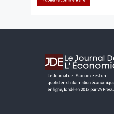
A
l
t
e
r
n
a
t
i
v
Le Journal de l'Economie est un
e
quotidien d'information économiqu
:
en ligne, fondé en 2013 par VA Press.