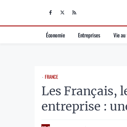
Aller
au
contenu
Économie
Entreprises
Vie au 
FRANCE
⋅
Les Français, l
entreprise : u