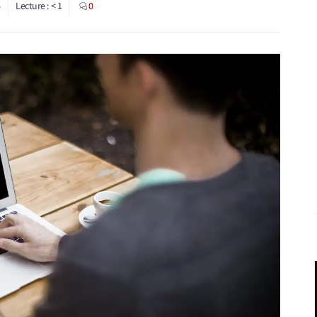
6
Lecture :
< 1
0