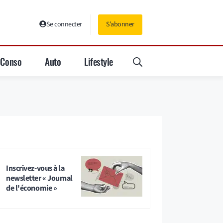
Se connecter
S'abonner
Conso
Auto
Lifestyle
Inscrivez-vous à la
newsletter « Journal
de l'économie »