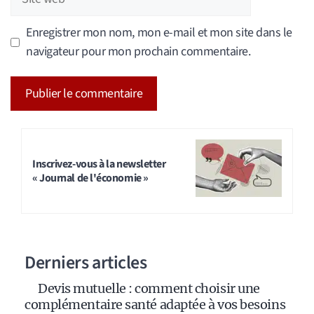
web
Enregistrer mon nom, mon e-mail et mon site dans le
navigateur pour mon prochain commentaire.
A
l
t
Inscrivez-vous à la newsletter
« Journal de l'économie »
e
r
n
a
Derniers articles
t
i
Devis mutuelle : comment choisir une
v
complémentaire santé adaptée à vos besoins