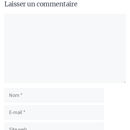
Laisser un commentaire
Commentaire
Nom
E-
mail
Site