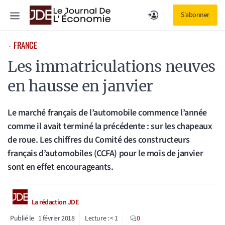
Aller
Menu
S'abonner
au
contenu
FRANCE
⋅
Les immatriculations neuves
en hausse en janvier
Le marché français de l’automobile commence l’année
comme il avait terminé la précédente : sur les chapeaux
de roue. Les chiffres du Comité des constructeurs
français d’automobiles (CCFA) pour le mois de janvier
sont en effet encourageants.
La rédaction JDE
Publié le
1 février 2018
Lecture :
< 1
0