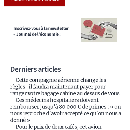
A
l
t
Inscrivez-vous à la newsletter
« Journal de l'économie »
e
r
n
a
Derniers articles
t
i
Cette compagnie aérienne change les
v
règles : il faudra maintenant payer pour
e
ranger votre bagage cabine au dessus de vous
:
Ces médecins hospitaliers doivent
rembourser jusqu’à 80 000 € de primes : « on
nous reproche d’avoir accepté ce qu’on nous a
donné »
Pour le prix de deux cafés, cet avion