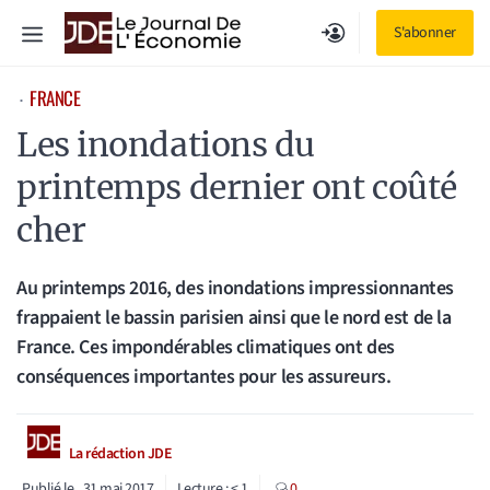
Aller
Menu
S'abonner
au
contenu
FRANCE
⋅
Les inondations du
printemps dernier ont coûté
cher
Au printemps 2016, des inondations impressionnantes
frappaient le bassin parisien ainsi que le nord est de la
France. Ces impondérables climatiques ont des
conséquences importantes pour les assureurs.
La rédaction JDE
Publié le
31 mai 2017
Lecture :
< 1
0