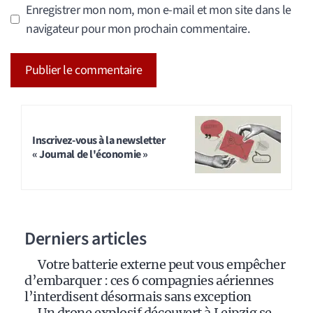
Enregistrer mon nom, mon e-mail et mon site dans le
navigateur pour mon prochain commentaire.
A
l
t
Inscrivez-vous à la newsletter
« Journal de l'économie »
e
r
n
a
Derniers articles
t
i
Votre batterie externe peut vous empêcher
v
d’embarquer : ces 6 compagnies aériennes
e
l’interdisent désormais sans exception
:
Un drone explosif découvert à Leipzig se