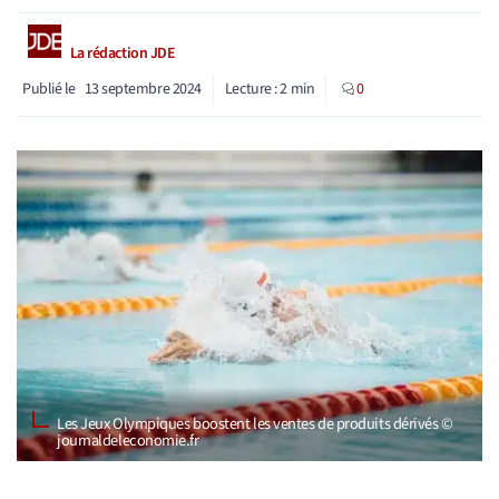
La rédaction JDE
Publié le
13 septembre 2024
Lecture :
2
min
0
Les Jeux Olympiques boostent les ventes de produits dérivés ©
journaldeleconomie.fr