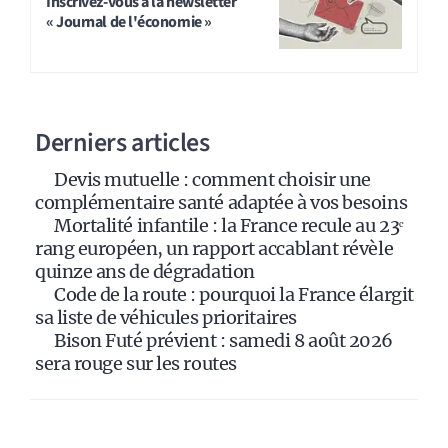
t
Inscrivez-vous à la newsletter
« Journal de l'économie »
e
r
n
a
Derniers articles
t
i
Devis mutuelle : comment choisir une
v
complémentaire santé adaptée à vos besoins
e
Mortalité infantile : la France recule au 23ᵉ
:
rang européen, un rapport accablant révèle
quinze ans de dégradation
Code de la route : pourquoi la France élargit
sa liste de véhicules prioritaires
Bison Futé prévient : samedi 8 août 2026
sera rouge sur les routes