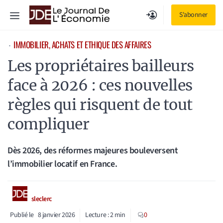
Aller
Menu
S'abonner
au
contenu
IMMOBILIER, ACHATS ET ETHIQUE DES AFFAIRES
⋅
Les propriétaires bailleurs
face à 2026 : ces nouvelles
règles qui risquent de tout
compliquer
Dès 2026, des réformes majeures bouleversent
l’immobilier locatif en France.
sleclerc
Publié le
8 janvier 2026
Lecture :
2
min
0