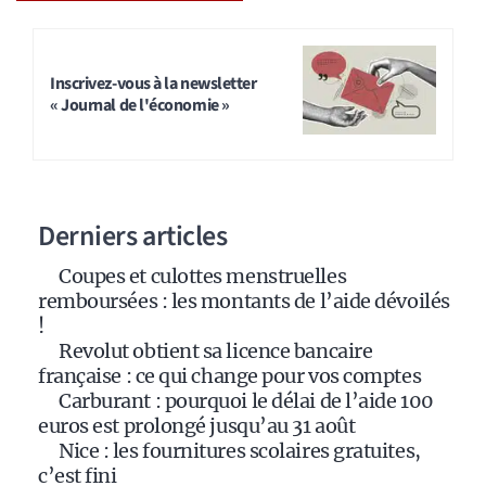
A
l
t
Inscrivez-vous à la newsletter
« Journal de l'économie »
e
r
n
a
Derniers articles
t
i
Coupes et culottes menstruelles
v
remboursées : les montants de l’aide dévoilés
e
!
:
Revolut obtient sa licence bancaire
française : ce qui change pour vos comptes
Carburant : pourquoi le délai de l’aide 100
euros est prolongé jusqu’au 31 août
Nice : les fournitures scolaires gratuites,
c’est fini