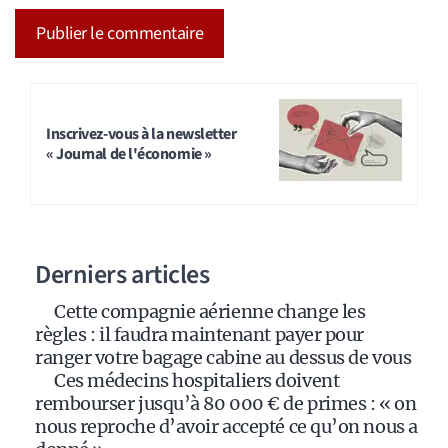
A
l
t
Inscrivez-vous à la newsletter
« Journal de l'économie »
e
r
n
a
Derniers articles
t
i
Cette compagnie aérienne change les
v
règles : il faudra maintenant payer pour
e
ranger votre bagage cabine au dessus de vous
:
Ces médecins hospitaliers doivent
rembourser jusqu’à 80 000 € de primes : « on
nous reproche d’avoir accepté ce qu’on nous a