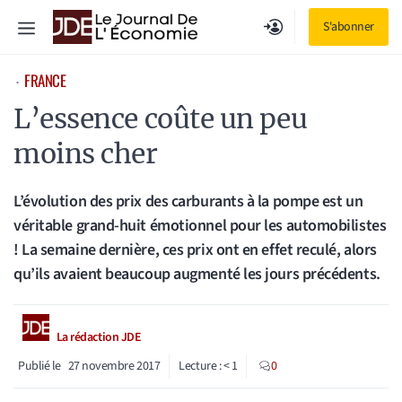
Aller
Menu
S'abonner
au
contenu
FRANCE
⋅
L’essence coûte un peu
moins cher
L’évolution des prix des carburants à la pompe est un
véritable grand-huit émotionnel pour les automobilistes
! La semaine dernière, ces prix ont en effet reculé, alors
qu’ils avaient beaucoup augmenté les jours précédents.
La rédaction JDE
Publié le
27 novembre 2017
Lecture :
< 1
0